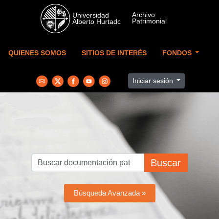
Skip to main content
QUIENES SOMOS
SITIOS DE INTERÉS
FONDOS
Iniciar sesión
Buscar
Búsqueda Avanzada »