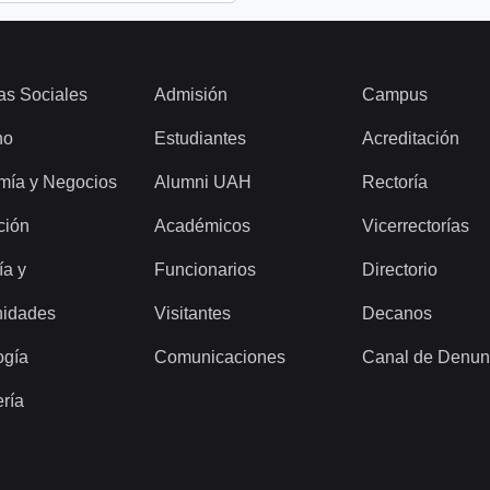
as Sociales
Admisión
Campus
ho
Estudiantes
Acreditación
mía y Negocios
Alumni UAH
Rectoría
ción
Académicos
Vicerrectorías
ía y
Funcionarios
Directorio
idades
Visitantes
Decanos
ogía
Comunicaciones
Canal de Denun
ería