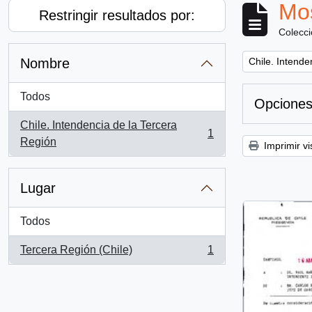
Mos
Restringir resultados por:
Colecc
Remove filter:
Nombre
Chile. Intende
Todos
Opciones
Chile. Intendencia de la Tercera
1
, 1 resultados
Región
Imprimir vi
Lugar
Todos
Tercera Región (Chile)
1
, 1 resultados