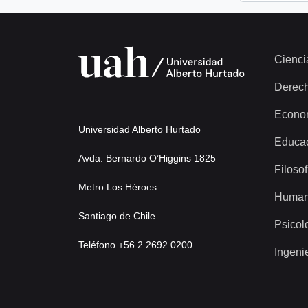
Cienci
Derec
Econo
Universidad Alberto Hurtado
Educa
Avda. Bernardo O’Higgins 1825
Filosof
Metro Los Héroes
Human
Santiago de Chile
Psicol
Teléfono +56 2 2692 0200
Ingeni