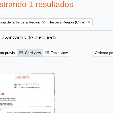
trando 1 resultados
iones
Remove filter:
ncia de la Tercera Región
Tercera Región (Chile)
 avanzadas de búsqueda
sta previa
Card view
Table view
Ordenar por