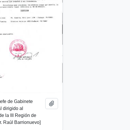
 Jefe de Gabinete
Añadir al portapapeles
 dirigido al
de la III Región de
. Raúl Barrionuevo]