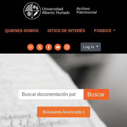
Skip to main content
QUIENES SOMOS
SITIOS DE INTERÉS
FONDOS
Log in
Buscar
Búsqueda Avanzada »