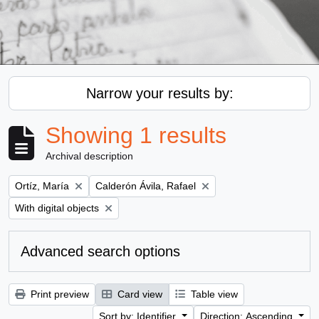
Narrow your results by:
Showing 1 results
Archival description
Remove filter:
Remove filter:
Ortíz, María
Calderón Ávila, Rafael
Remove filter:
With digital objects
Advanced search options
Print preview
Card view
Table view
Sort by: Identifier
Direction: Ascending