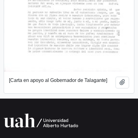
[Carta en apoyo al Gobernador de Talagante]
Add t