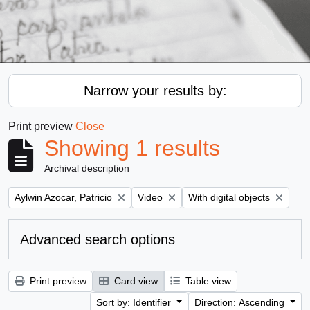
Narrow your results by:
Print preview
Close
Showing 1 results
Archival description
Remove filter:
Remove filter:
Remove filter:
Aylwin Azocar, Patricio
Video
With digital objects
Advanced search options
Print preview
Card view
Table view
Sort by: Identifier
Direction: Ascending