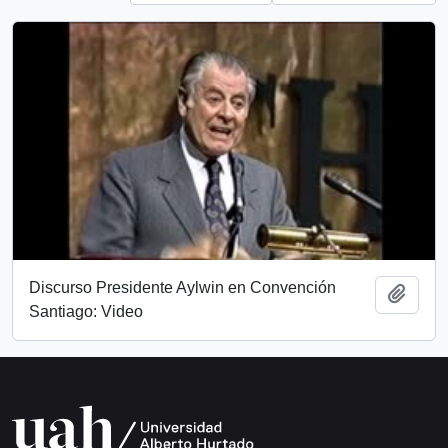
Discurso Presidente Aylwin en Convención
Add t
Santiago: Video