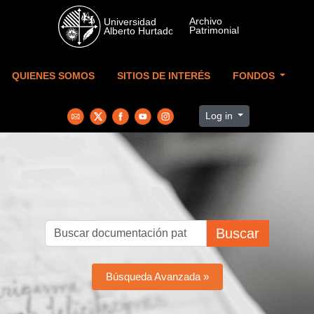
Skip to main content
QUIENES SOMOS
SITIOS DE INTERÉS
FONDOS
Log in
Buscar
Búsqueda Avanzada »