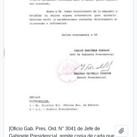
[Oficio Gab. Pres. Ord. N° 3041 de Jefe de
Añadi
Gabinete Presidencial, remite copia de carta que