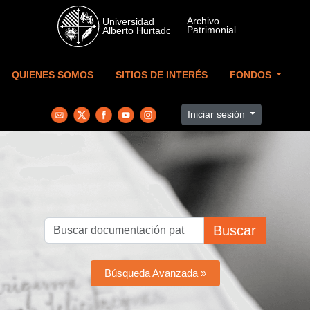
Skip to main content
QUIENES SOMOS
SITIOS DE INTERÉS
FONDOS
Iniciar sesión
Buscar
Búsqueda Avanzada »