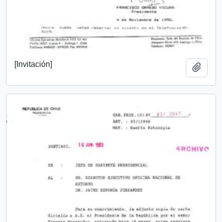
[Invitación]
Añadi