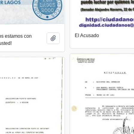
El Acusado
os estamos con
Añadir al portapapeles
usted!