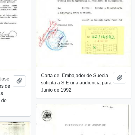
Carta del Embajador de Suecia
Añadi
ndose
Añadir al portapapeles
solicita a S.E una audiencia para
es de
Junio de 1992
as
e de