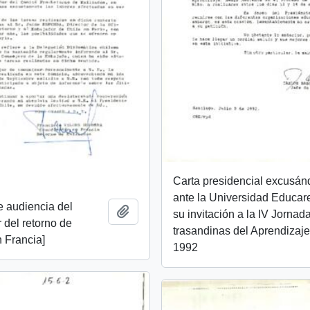
Carta presidencial excusá
ante la Universidad Educar
de audiencia del
Añadir al portapapeles
su invitación a la IV Jornad
 del retorno de
trasandinas del Aprendizaj
n Francia]
1992