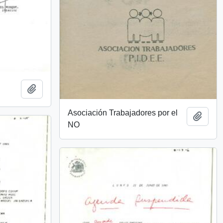
Añadir al portapapeles
Asociación Trabajadores por el
Añadi
NO