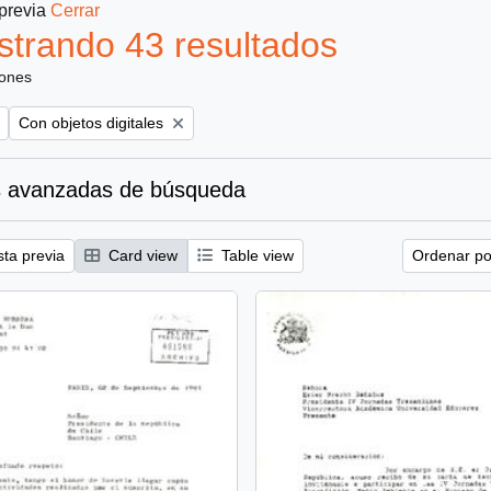
 previa
Cerrar
trando 43 resultados
iones
Remove filter:
Con objetos digitales
 avanzadas de búsqueda
sta previa
Card view
Table view
Ordenar por