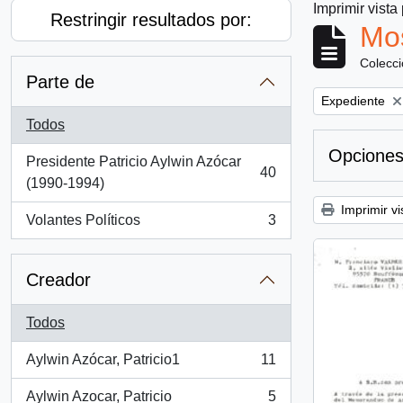
Imprimir vista
Restringir resultados por:
Mos
Colecc
Parte de
Remove filter:
Expediente
Todos
Opciones
Presidente Patricio Aylwin Azócar
40
, 40 resultados
(1990-1994)
Imprimir vi
Volantes Políticos
3
, 3 resultados
Creador
Todos
Aylwin Azócar, Patricio1
11
, 11 resultados
Aylwin Azocar, Patricio
5