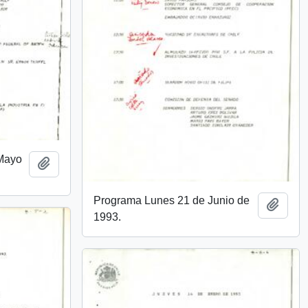
 Mayo
Añadir al portapapeles
Programa Lunes 21 de Junio de
Añadi
1993.