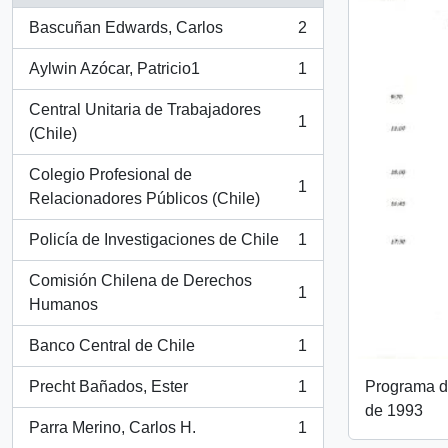
Bascuñan Edwards, Carlos
2
, 2 resultados
Aylwin Azócar, Patricio1
1
, 1 resultados
Central Unitaria de Trabajadores
1
, 1 resultados
(Chile)
Colegio Profesional de
1
, 1 resultados
Relacionadores Públicos (Chile)
Policía de Investigaciones de Chile
1
, 1 resultados
Comisión Chilena de Derechos
1
, 1 resultados
Humanos
Banco Central de Chile
1
, 1 resultados
Programa de
Precht Bañados, Ester
1
, 1 resultados
de 1993
Parra Merino, Carlos H.
1
, 1 resultados