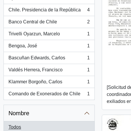
, 5 resultados
Chile. Presidencia de la República
4
, 4 resultados
Banco Central de Chile
2
, 2 resultados
Trivelli Oyarzun, Marcelo
1
, 1 resultados
Bengoa, José
1
, 1 resultados
Bascuñan Edwards, Carlos
1
, 1 resultados
Valdés Herrera, Francisco
1
, 1 resultados
Klammer Borgoño, Carlos
1
, 1 resultados
[Solicitud 
Comando de Exonerados de Chile
1
coordinador
, 1 resultados
exiliados e
Nombre
Todos