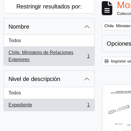
Mos
Restringir resultados por:
Colecc
Remove filter:
Nombre
Chile. Ministe
Todos
Opciones
Chile. Ministerio de Relaciones
1
, 1 resultados
Exteriores
Imprimir vi
Nivel de descripción
Todos
Expediente
1
, 1 resultados