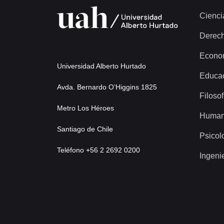
Cienci
Derec
Econo
Universidad Alberto Hurtado
Educa
Avda. Bernardo O’Higgins 1825
Filosof
Metro Los Héroes
Human
Santiago de Chile
Psicol
Teléfono +56 2 2692 0200
Ingeni