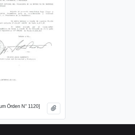
m Órden N° 1120]
Añadir al portapapeles