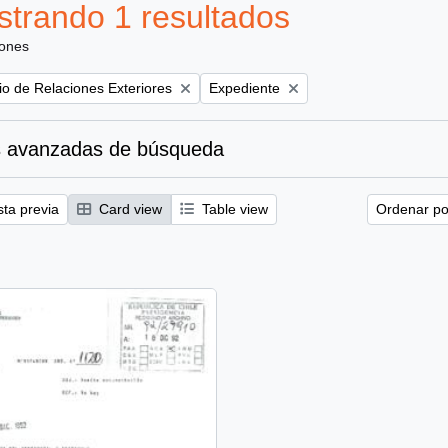
trando 1 resultados
iones
Remove filter:
rio de Relaciones Exteriores
Expediente
 avanzadas de búsqueda
sta previa
Card view
Table view
Ordenar por