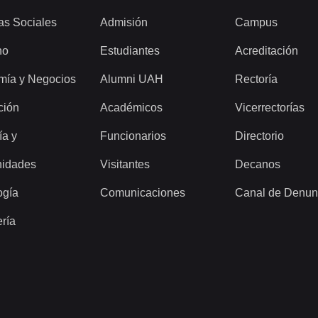
as Sociales
Admisión
Campus
ho
Estudiantes
Acreditación
mía y Negocios
Alumni UAH
Rectoría
ción
Académicos
Vicerrectorías
ía y
Funcionarios
Directorio
idades
Visitantes
Decanos
ogía
Comunicaciones
Canal de Denun
ería