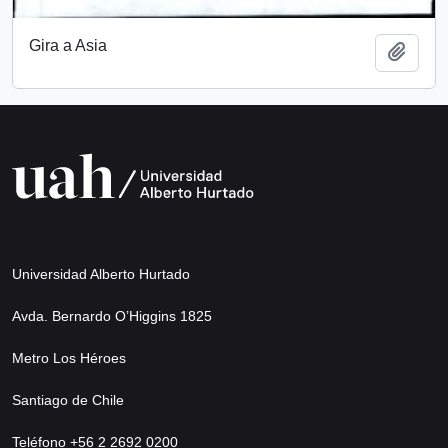
Gira a Asia
Añadi
Universidad Alberto Hurtado
Avda. Bernardo O’Higgins 1825
Metro Los Héroes
Santiago de Chile
Teléfono +56 2 2692 0200