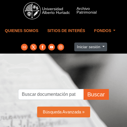
Skip to main content
QUIENES SOMOS
SITIOS DE INTERÉS
FONDOS
Iniciar sesión
Buscar
Búsqueda Avanzada »