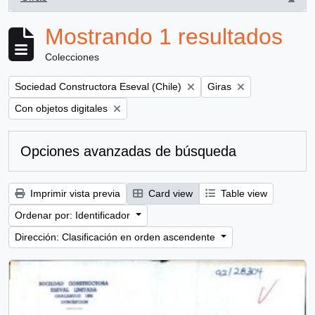
, 1 resultados
Mostrando 1 resultados
Colecciones
Remove filter:
Remove filter:
Sociedad Constructora Eseval (Chile)
Giras
Remove filter:
Con objetos digitales
Opciones avanzadas de búsqueda
Imprimir vista previa
Card view
Table view
Ordenar por: Identificador
Dirección: Clasificación en orden ascendente