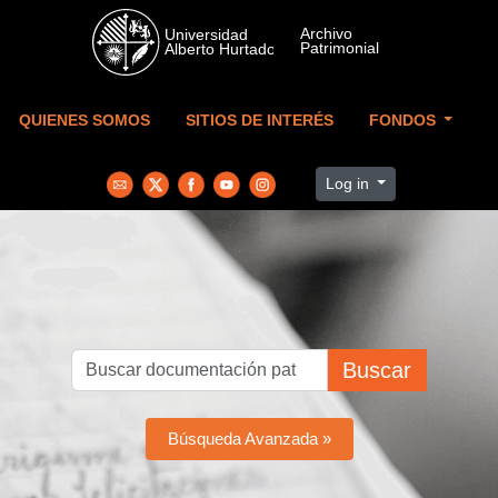
Skip to main content
QUIENES SOMOS
SITIOS DE INTERÉS
FONDOS
Log in
Buscar
Búsqueda Avanzada »