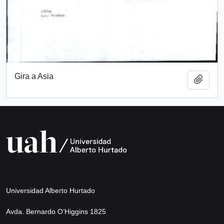
Gira a Asia
Add t
Universidad Alberto Hurtado
Avda. Bernardo O’Higgins 1825