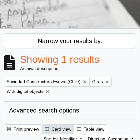
Narrow your results by:
Showing 1 results
Archival description
Remove filter:
Remove filter:
Sociedad Constructora Eseval (Chile)
Giras
Remove filter:
With digital objects
Advanced search options
Print preview
Card view
Table view
Sort by: Identifier
Direction: Ascending