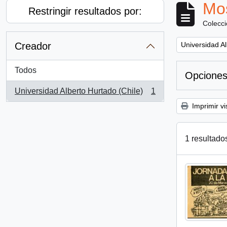
Mos
Restringir resultados por:
Colecc
Remove filter:
Creador
Universidad Al
Todos
Opciones
Universidad Alberto Hurtado (Chile)
1
, 1 resultados
Imprimir vi
1 resultado