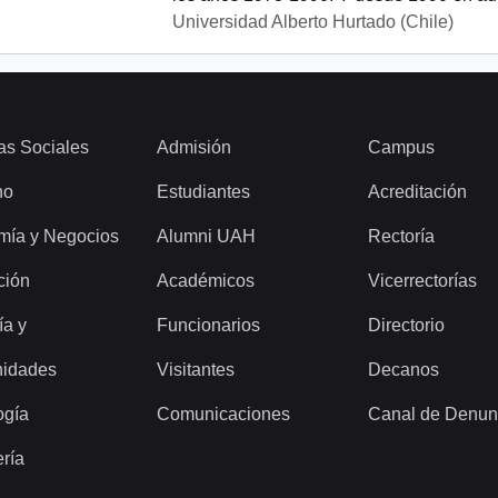
Universidad Alberto Hurtado (Chile)
as Sociales
Admisión
Campus
ho
Estudiantes
Acreditación
mía y Negocios
Alumni UAH
Rectoría
ción
Académicos
Vicerrectorías
ía y
Funcionarios
Directorio
idades
Visitantes
Decanos
ogía
Comunicaciones
Canal de Denun
ería