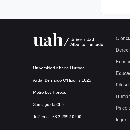
Cienci
Derec
Econo
Universidad Alberto Hurtado
Educa
Avda. Bernardo O’Higgins 1825
Filosof
Metro Los Héroes
Human
Santiago de Chile
Psicol
Teléfono +56 2 2692 0200
Ingeni