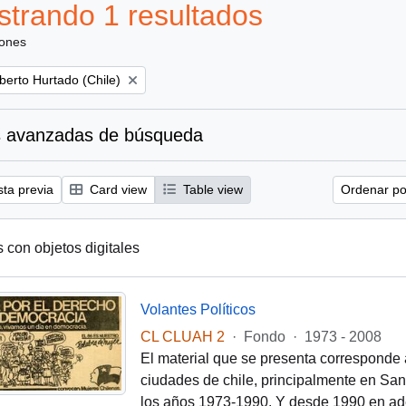
trando 1 resultados
iones
berto Hurtado (Chile)
 avanzadas de búsqueda
sta previa
Card view
Table view
Ordenar por
s con objetos digitales
Volantes Políticos
CL CLUAH 2
·
Fondo
·
1973 - 2008
El material que se presenta corresponde 
ciudades de chile, principalmente en Santi
los años 1973-1990. Y desde 1990 en ade