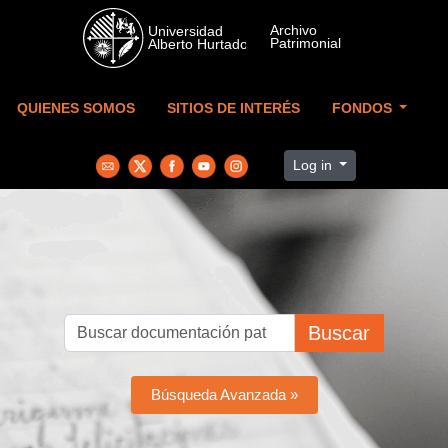
Skip to main content
QUIENES SOMOS
SITIOS DE INTERÉS
FONDOS
Log in
Buscar
Búsqueda Avanzada »