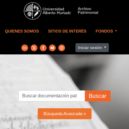
Skip to main content
QUIENES SOMOS
SITIOS DE INTERÉS
FONDOS
Iniciar sesión
Buscar
Búsqueda Avanzada »