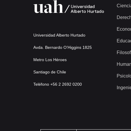
Cienci
Derec
Econo
Universidad Alberto Hurtado
Educa
Avda. Bernardo O’Higgins 1825
Filosof
Metro Los Héroes
Human
Santiago de Chile
Psicol
Teléfono +56 2 2692 0200
Ingeni