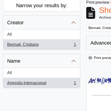
Print preview
Narrow your results by:
Sho
Archiva
Creator
Remove filter:
Bennati, Crist
All
Advanced
Bennati, Cristiano
1
, 1 results
Print previ
Name
All
Amnistía Internacional
1
, 1 results