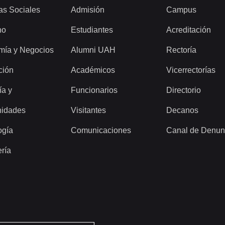
as Sociales
Admisión
Campus
ho
Estudiantes
Acreditación
mía y Negocios
Alumni UAH
Rectoría
ción
Académicos
Vicerrectorías
ía y
Funcionarios
Directorio
idades
Visitantes
Decanos
ogía
Comunicaciones
Canal de Denun
ería