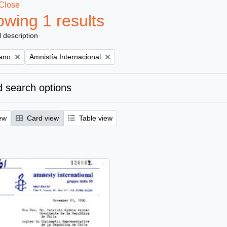
Close
wing 1 results
l description
Remove filter:
iano
Amnistía Internacional
 search options
ew
Card view
Table view