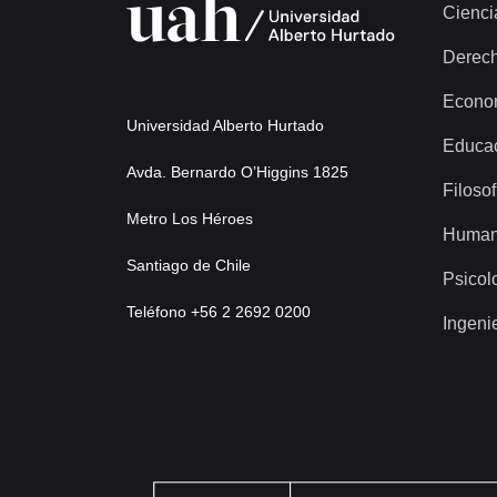
Cienci
Derec
Econo
Universidad Alberto Hurtado
Educa
Avda. Bernardo O’Higgins 1825
Filosof
Metro Los Héroes
Human
Santiago de Chile
Psicol
Teléfono +56 2 2692 0200
Ingeni