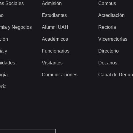
as Sociales
Admisión
Campus
ho
Estudiantes
Acreditación
mía y Negocios
Alumni UAH
Rectoría
ción
Académicos
Vicerrectorías
ía y
Funcionarios
Directorio
idades
Visitantes
Decanos
ogía
Comunicaciones
Canal de Denun
ería