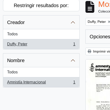
Mos
Restringir resultados por:
Colecc
Remove filter:
Creador
Duffy, Peter
Todos
Opciones
Duffy, Peter
1
, 1 resultados
Imprimir vi
Nombre
Todos
Amnistía Internacional
1
, 1 resultados