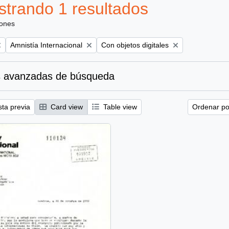
trando 1 resultados
iones
Remove filter:
Remove filter:
Amnistía Internacional
Con objetos digitales
 avanzadas de búsqueda
sta previa
Card view
Table view
Ordenar por