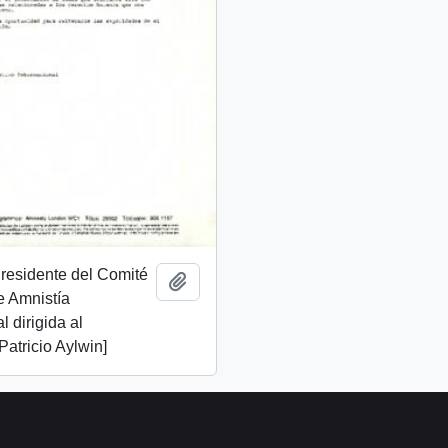
Presidente del Comité
Añadir al portapapeles
e Amnistía
l dirigida al
Patricio Aylwin]