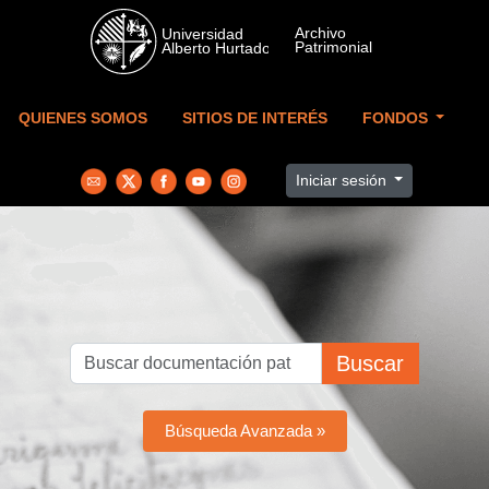
Skip to main content
QUIENES SOMOS
SITIOS DE INTERÉS
FONDOS
Iniciar sesión
Buscar
Búsqueda Avanzada »