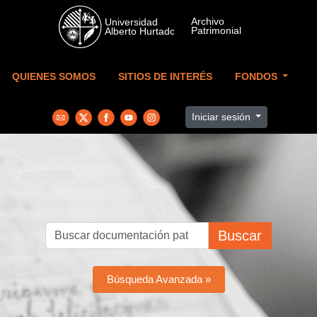
Skip to main content
QUIENES SOMOS
SITIOS DE INTERÉS
FONDOS
Iniciar sesión
Buscar
Búsqueda Avanzada »