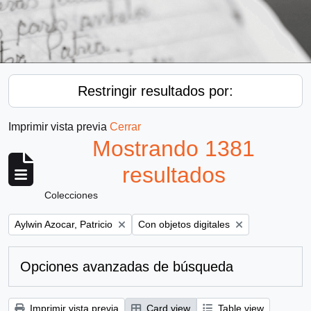
Restringir resultados por:
Imprimir vista previa
Cerrar
Mostrando 1381
resultados
Colecciones
Remove filter:
Remove filter:
Aylwin Azocar, Patricio
Con objetos digitales
Opciones avanzadas de búsqueda
Imprimir vista previa
Card view
Table view