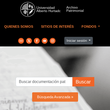
Skip to main content
QUIENES SOMOS
SITIOS DE INTERÉS
FONDOS
Iniciar sesión
Buscar
Búsqueda Avanzada »