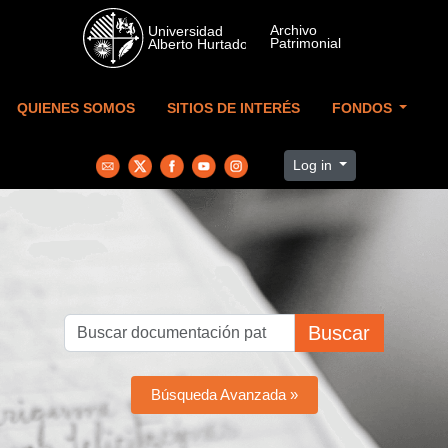
Skip to main content
QUIENES SOMOS
SITIOS DE INTERÉS
FONDOS
Log in
Buscar
Búsqueda Avanzada »