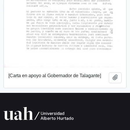
[Carta en apoyo al Gobernador de Talagante]
Add t