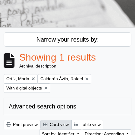
Narrow your results by:
Showing 1 results
Archival description
Remove filter:
Remove filter:
Ortíz, María
Calderón Ávila, Rafael
Remove filter:
With digital objects
Advanced search options
Print preview
Card view
Table view
Sort by: Identifier
Direction: Ascending