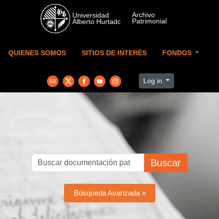
Skip to main content
QUIENES SOMOS
SITIOS DE INTERÉS
FONDOS
Log in
Buscar
Búsqueda Avanzada »