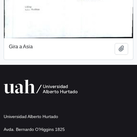
Gira a Asia
Add t
Universidad Alberto Hurtado
Avda. Bernardo O’Higgins 1825