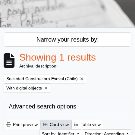
Narrow your results by:
Showing 1 results
Archival description
Remove filter:
Sociedad Constructora Eseval (Chile)
Remove filter:
With digital objects
Advanced search options
Print preview
Card view
Table view
Sort by: Identifier
Direction: Ascending