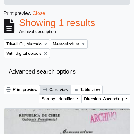
, 1 results
Print preview
Close
Showing 1 results
Archival description
Remove filter:
Remove filter:
Trivelli O., Marcelo
Memorándum
Remove filter:
With digital objects
Advanced search options
Print preview
Card view
Table view
Sort by: Identifier
Direction: Ascending