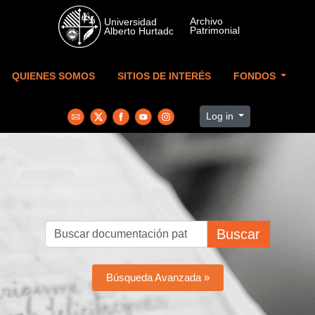
Skip to main content
QUIENES SOMOS
SITIOS DE INTERÉS
FONDOS
Log in
Buscar
Búsqueda Avanzada »