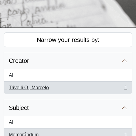
Narrow your results by:
Creator
All
Trivelli O., Marcelo
1
, 1 results
Subject
All
Memorándum
1