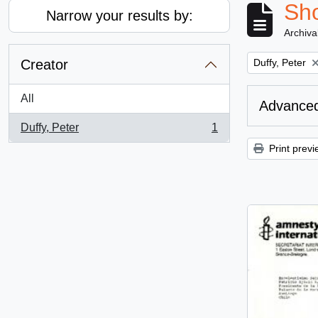
Sho
Narrow your results by:
Archiva
Remove filter:
Creator
Duffy, Peter
All
Advanced
Duffy, Peter
1
, 1 results
Print previ