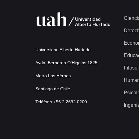
Cienci
Derec
Econo
Universidad Alberto Hurtado
Educa
Avda. Bernardo O’Higgins 1825
Filosof
Metro Los Héroes
Human
Santiago de Chile
Psicol
Teléfono +56 2 2692 0200
Ingeni