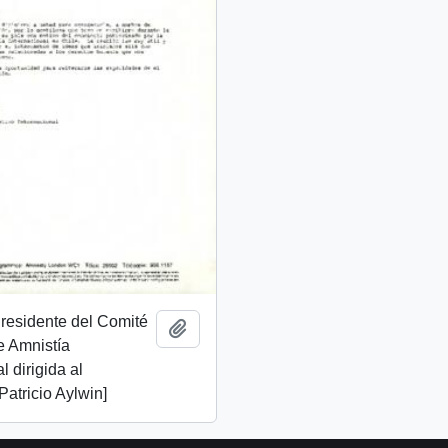
Presidente del Comité
Add to clipboard
e Amnistía
l dirigida al
Patricio Aylwin]