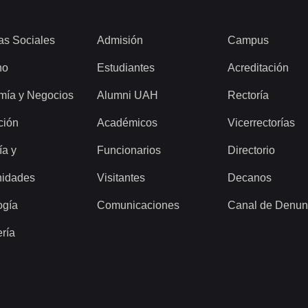
as Sociales
Admisión
Campus
ho
Estudiantes
Acreditación
mía y Negocios
Alumni UAH
Rectoría
ción
Académicos
Vicerrectorías
ía y
Funcionarios
Directorio
idades
Visitantes
Decanos
ogía
Comunicaciones
Canal de Denun
ería