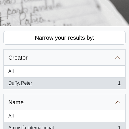
Narrow your results by:
Creator
All
Duffy, Peter
1
, 1 results
Name
All
Amnistía Internacional
1