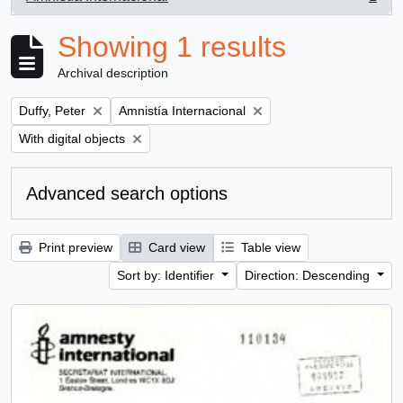
, 1 results
Showing 1 results
Archival description
Remove filter:
Remove filter:
Duffy, Peter
Amnistía Internacional
Remove filter:
With digital objects
Advanced search options
Print preview
Card view
Table view
Sort by: Identifier
Direction: Descending