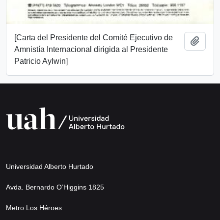
[Carta del Presidente del Comité Ejecutivo de
Add t
Amnistía Internacional dirigida al Presidente
Patricio Aylwin]
Universidad Alberto Hurtado
Avda. Bernardo O’Higgins 1825
Metro Los Héroes