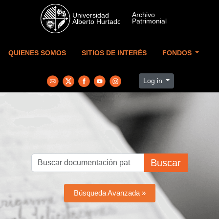
Skip to main content
QUIENES SOMOS
SITIOS DE INTERÉS
FONDOS
Log in
Buscar
Búsqueda Avanzada »