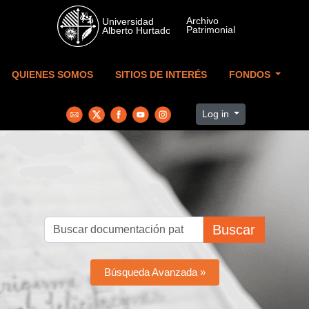
Skip to main content
QUIENES SOMOS
SITIOS DE INTERÉS
FONDOS
Log in
Buscar
Búsqueda Avanzada »