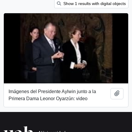
Show 1 results with digital objects
Imágenes del Presidente Aylwin junto a la
Add t
Primera Dama Leonor Oyarzún: video