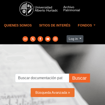
Skip to main content
QUIENES SOMOS
SITIOS DE INTERÉS
FONDOS
Log in
Buscar
Búsqueda Avanzada »