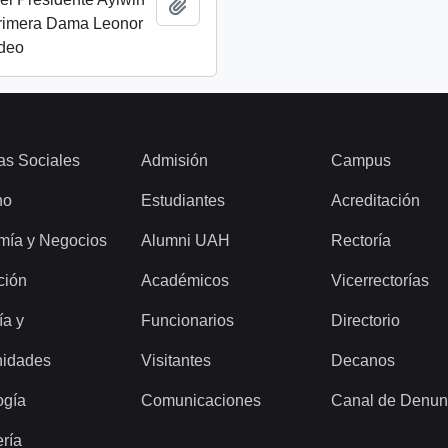
Add to clipboard
Primera Dama Leonor
ideo
as Sociales
Admisión
Campus
ho
Estudiantes
Acreditación
mía y Negocios
Alumni UAH
Rectoría
ción
Académicos
Vicerrectorías
ía y
Funcionarios
Directorio
idades
Visitantes
Decanos
ogía
Comunicaciones
Canal de Denun
ería