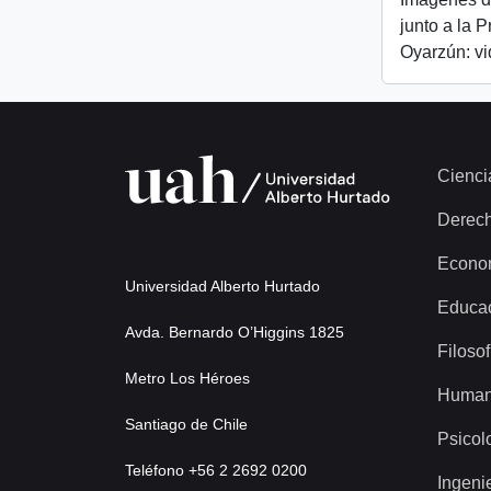
junto a la 
Oyarzún: v
Cienci
Derec
Econo
Universidad Alberto Hurtado
Educa
Avda. Bernardo O’Higgins 1825
Filosof
Metro Los Héroes
Human
Santiago de Chile
Psicol
Teléfono +56 2 2692 0200
Ingeni