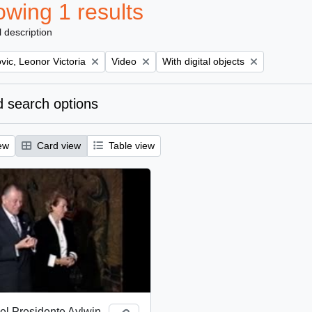
wing 1 results
l description
Remove filter:
Remove filter:
ic, Leonor Victoria
Video
With digital objects
 search options
ew
Card view
Table view
el Presidente Aylwin