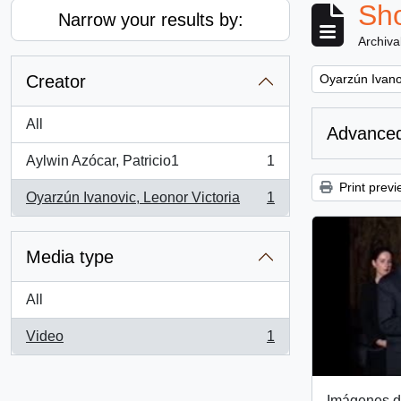
Sho
Narrow your results by:
Archiva
Remove filter:
Creator
Oyarzún Ivanov
All
Advanced
Aylwin Azócar, Patricio1
1
, 1 results
Print previ
Oyarzún Ivanovic, Leonor Victoria
1
, 1 results
Media type
All
Video
1
, 1 results
Imágenes d