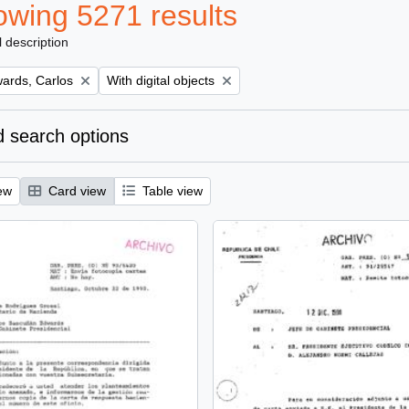
wing 5271 results
l description
Remove filter:
ards, Carlos
With digital objects
 search options
ew
Card view
Table view