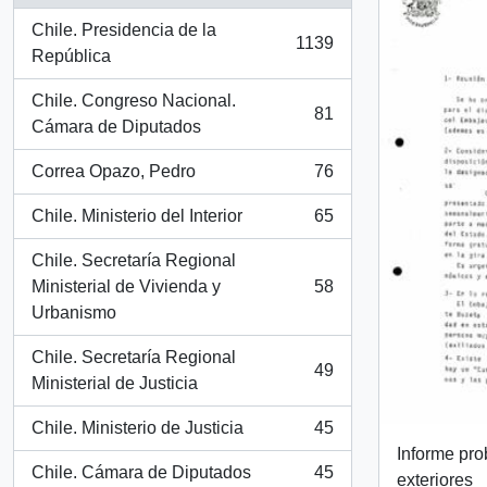
Chile. Presidencia de la
1139
, 1139 results
República
Chile. Congreso Nacional.
81
, 81 results
Cámara de Diputados
Correa Opazo, Pedro
76
, 76 results
Chile. Ministerio del Interior
65
, 65 results
Chile. Secretaría Regional
Ministerial de Vivienda y
58
, 58 results
Urbanismo
Chile. Secretaría Regional
49
, 49 results
Ministerial de Justicia
Chile. Ministerio de Justicia
45
, 45 results
Informe pro
Chile. Cámara de Diputados
45
exteriores
, 45 results