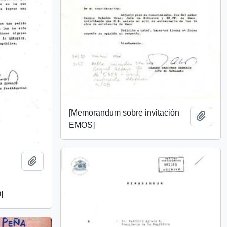
[Memorandum sobre invitación
Add t
EMOS]
.
Add to clipboard
]