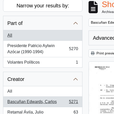
Sho
Narrow your results by:
Archiva
Remove filter:
Part of
Bascuñan Edw
All
Advanced
Presidente Patricio Aylwin
5270
, 5270 results
Azócar (1990-1994)
Print previ
Volantes Políticos
1
, 1 results
Creator
All
Bascuñan Edwards, Carlos
5271
, 5271 results
Retamal Ávila, Julio
63