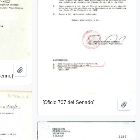
Add to clipboard
erino]
[Oficio 707 del Senado]
Add t