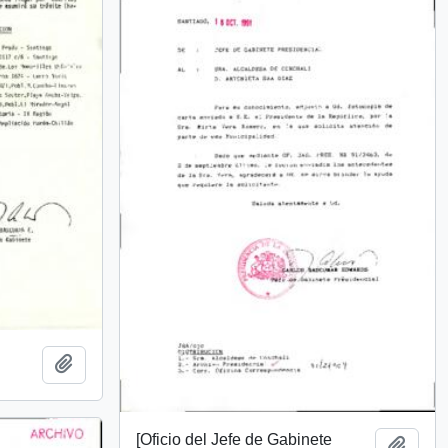
Add to clipboard
[Oficio del Jefe de Gabinete
Add t