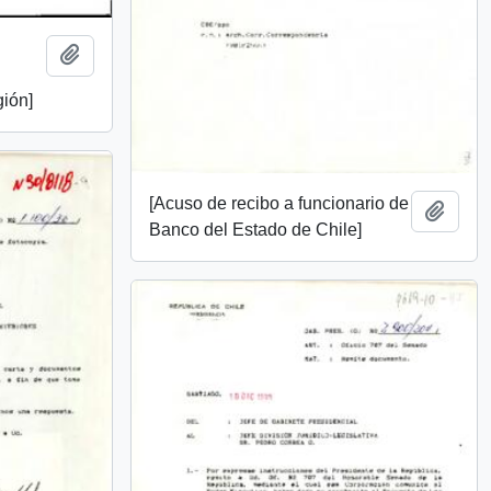
Add to clipboard
gión]
[Acuso de recibo a funcionario de
Add t
Banco del Estado de Chile]