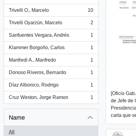
, 63 results
Trivelli O., Marcelo
10
, 10 results
Trivelli Oyarzún, Marcelo
2
, 2 results
Sanfuentes Vergara, Andrés
1
, 1 results
Klammer Borgoño, Carlos
1
, 1 results
Manfredi A., Manfredo
1
, 1 results
Donoso Riveros, Bernardo
1
, 1 results
Díaz Albonico, Rodrigo
1
, 1 results
[Oficio Gab
Cruz Weston, Jorge Ramon
1
, 1 results
de Jefe de 
Presidencia
carta que se
Name
All