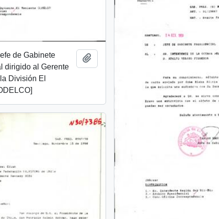
 Jefe de Gabinete
Add to clipboard
l dirigido al Gerente
la División El
CODELCO]