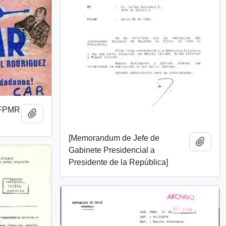
 FPMR
Add to clipboard
[Memorandum de Jefe de
Add t
Gabinete Presidencial a
Presidente de la República]