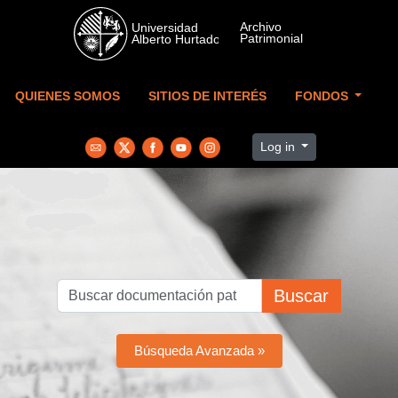
Skip to main content
QUIENES SOMOS
SITIOS DE INTERÉS
FONDOS
Log in
Buscar
Búsqueda Avanzada »