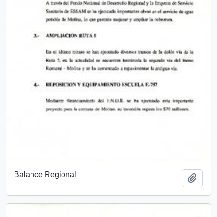
Balance Regional.
Add t