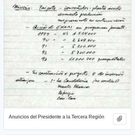
Anuncios del Presidente a la Tercera Región
Add t