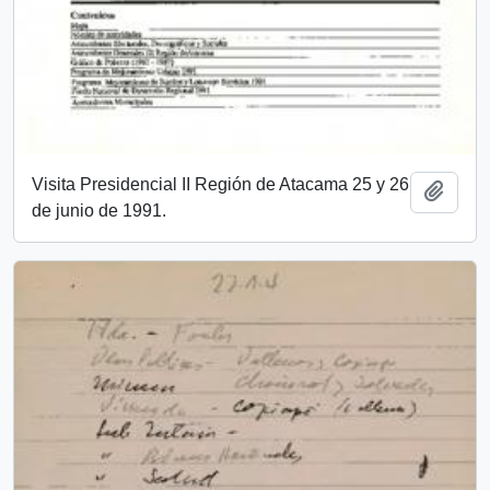
Visita Presidencial II Región de Atacama 25 y 26
Add t
de junio de 1991.