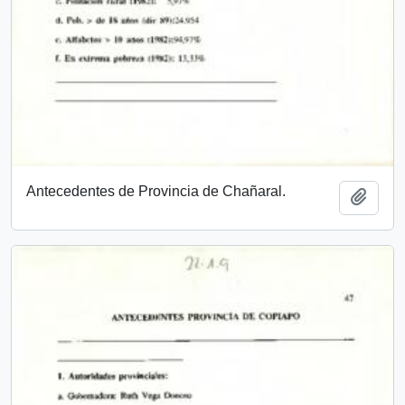
Antecedentes de Provincia de Chañaral.
Add t