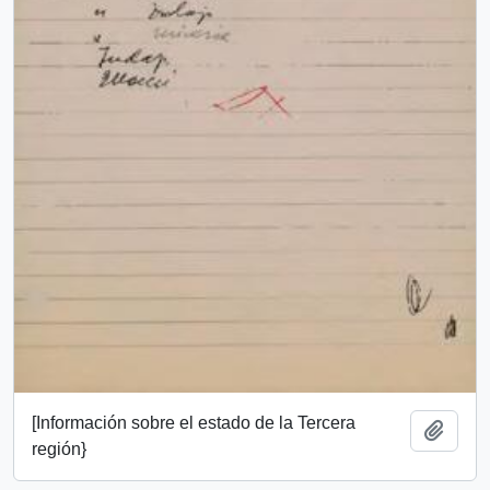
[Información sobre el estado de la Tercera
Add t
región}