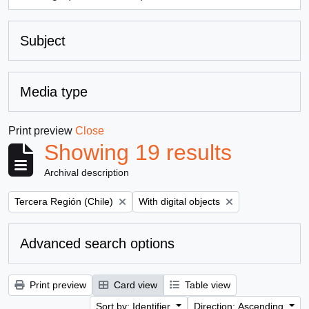
, 1 results
Subject
Media type
Print preview
Close
Showing 19 results
Archival description
Remove filter:
Remove filter:
Tercera Región (Chile)
With digital objects
Advanced search options
Print preview
Card view
Table view
Sort by: Identifier
Direction: Ascending