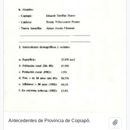
Antecedentes de Provincia de Copiapó.
Add t