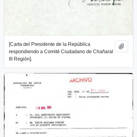
[Carta del Presidente de la República
Add t
respondiendo a Comité Ciudadano de Chañaral
III Región].