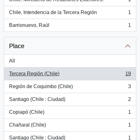
, 1 results
Chile. Intendencia de la Tercera Región
1
, 1 results
Barrionuevo, Raúl
1
, 1 results
Place
All
Tercera Región (Chile)
19
, 19 results
Región de Coquimbo (Chile)
3
, 3 results
Santiago (Chile : Ciudad)
2
, 2 results
Copiapó (Chile)
1
, 1 results
Chañaral (Chile)
1
, 1 results
Santiago (Chile : Ciudad)
1