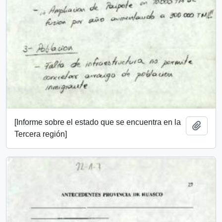
[Informe sobre el estado que se encuentra en la
Add t
Tercera región]