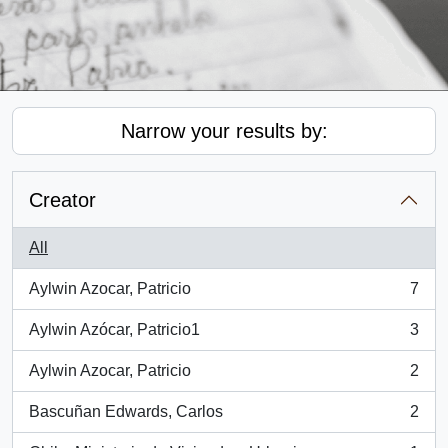
Narrow your results by:
Creator
All
Aylwin Azocar, Patricio
7
, 7 results
Aylwin Azócar, Patricio1
3
, 3 results
Aylwin Azocar, Patricio
2
, 2 results
Bascuñan Edwards, Carlos
2
, 2 results