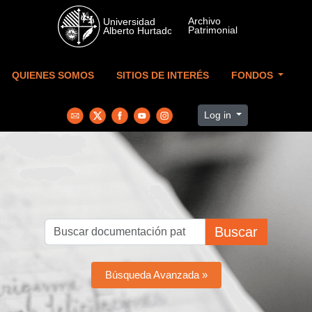
Skip to main content
QUIENES SOMOS
SITIOS DE INTERÉS
FONDOS
Log in
Buscar
Búsqueda Avanzada »