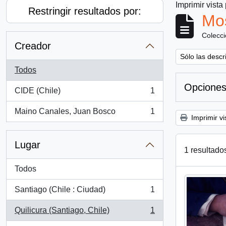
Imprimir vista
Restringir resultados por:
Mos
Colecc
Creador
Remove filter:
Sólo las descr
Todos
Opciones
CIDE (Chile)
1
, 1 resultados
Maino Canales, Juan Bosco
1
, 1 resultados
Imprimir vi
Lugar
1 resultado
Todos
Santiago (Chile : Ciudad)
1
, 1 resultados
Quilicura (Santiago, Chile)
1
, 1 resultados