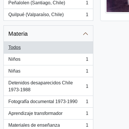
Peñalolen (Santiago, Chile)
1
, 1 resultados
Quilpué (Valparaíso, Chile)
1
, 1 resultados
Materia
Todos
Niños
1
, 1 resultados
Niñas
1
, 1 resultados
Detenidos desaparecidos Chile
1
, 1 resultados
1973-1988
Fotografía documental 1973-1990
1
, 1 resultados
Aprendizaje transformador
1
, 1 resultados
Materiales de enseñanza
1
, 1 resultados