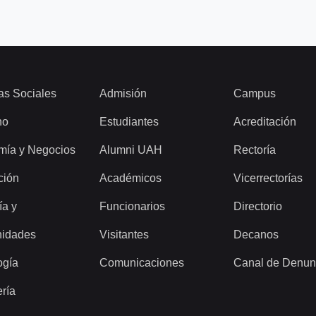
as Sociales
Admisión
Campus
ho
Estudiantes
Acreditación
mía y Negocios
Alumni UAH
Rectoría
ción
Académicos
Vicerrectorías
ía y
Funcionarios
Directorio
idades
Visitantes
Decanos
ogía
Comunicaciones
Canal de Denun
ería