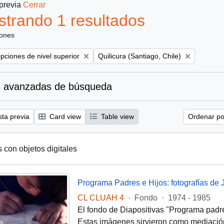
 previa
Cerrar
trando 1 resultados
iones
Remove filter:
ipciones de nivel superior
Quilicura (Santiago, Chile)
 avanzadas de búsqueda
sta previa
Card view
Table view
Ordenar por
s con objetos digitales
Programa Padres e Hijos: fotografías de
CL CLUAH 4
·
Fondo
·
1974 - 1985
El fondo de Diapositivas "Programa padres 
Estas imágenes sirvieron como mediación