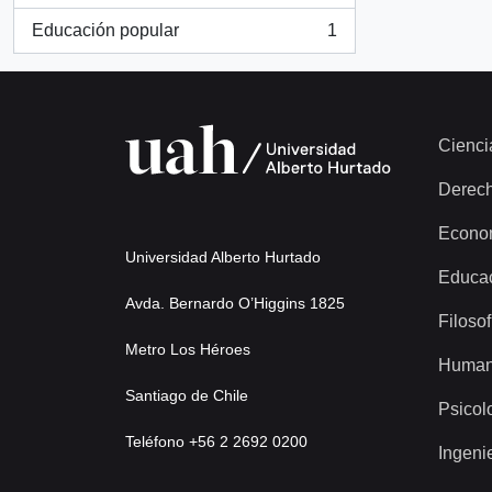
Educación popular
1
, 1 resultados
Cienci
Derec
Econo
Universidad Alberto Hurtado
Educa
Avda. Bernardo O’Higgins 1825
Filosof
Metro Los Héroes
Human
Santiago de Chile
Psicol
Teléfono +56 2 2692 0200
Ingeni