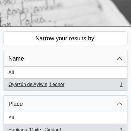
Narrow your results by:
Name
All
Oyarzún de Aylwin, Leonor
1
, 1 results
Place
All
Santiago (Chile : Ciudad)
1