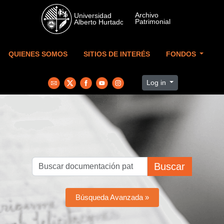
Skip to main content
QUIENES SOMOS
SITIOS DE INTERÉS
FONDOS
Log in
Buscar
Búsqueda Avanzada »