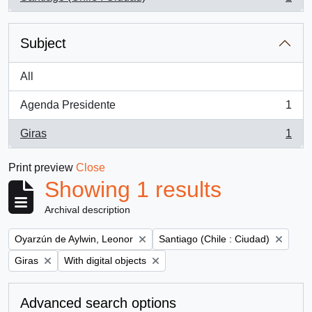
, 1 results
Subject
All
Agenda Presidente
1
, 1 results
Giras
1
, 1 results
Print preview
Close
Showing 1 results
Archival description
Remove filter:
Remove filter:
Oyarzún de Aylwin, Leonor
Santiago (Chile : Ciudad)
Remove filter:
Remove filter:
Giras
With digital objects
Advanced search options