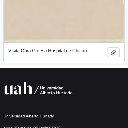
Visita Obra Gruesa Hospital de Chillán
Añadi
Universidad Alberto Hurtado
Avda. Bernardo O’Higgins 1825