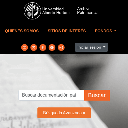
Skip to main content
QUIENES SOMOS
SITIOS DE INTERÉS
FONDOS
Iniciar sesión
Buscar
Búsqueda Avanzada »