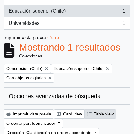
, 1 resultados
Educación superior (Chile)
1
, 1 resultados
Universidades
1
, 1 resultados
Imprimir vista previa
Cerrar
Mostrando 1 resultados
Colecciones
Remove filter:
Remove filter:
Concepción (Chile)
Educación superior (Chile)
Remove filter:
Con objetos digitales
Opciones avanzadas de búsqueda
Imprimir vista previa
Card view
Table view
Ordenar por: Identificador
Dirección: Clasificación en orden ascendente