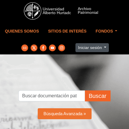
Skip to main content
QUIENES SOMOS
SITIOS DE INTERÉS
FONDOS
Iniciar sesión
Buscar
Búsqueda Avanzada »