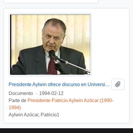
Añadi
Presidente Aylwin ofrece discurso en Universidad de Concepción: video
Documento
·
1994-02-12
Parte de
Presidente Patricio Aylwin Azócar (1990-
1994)
Aylwin Azócar, Patricio1