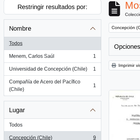
Mos
Restringir resultados por:
Colecc
Remove filter:
Nombre
Concepción (C
Todos
Opciones
Menem, Carlos Saúl
1
, 1 resultados
Imprimir vi
Universidad de Concepción (Chile)
1
, 1 resultados
Compañía de Acero del Pacífico
1
, 1 resultados
(Chile)
Lugar
Todos
Concepción (Chile)
9