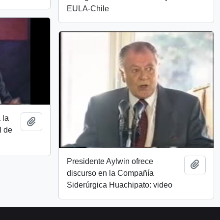
EULA-Chile
 la
Añadir al portapapeles
l de
Presidente Aylwin ofrece
Añadi
discurso en la Compañía
Siderúrgica Huachipato: video