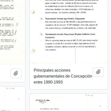
Principales acciones
Añadi
Añadir al portapapeles
gubernamentales de Concepción
entre 1990-1993