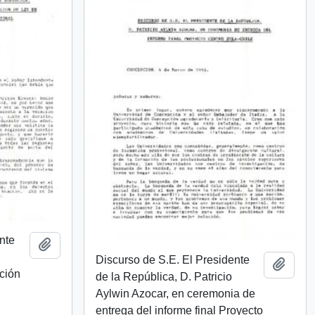
nte
Añadir al portapapeles
Discurso de S.E. El Presidente
Añadi
ción
de la República, D. Patricio
Aylwin Azocar, en ceremonia de
entrega del informe final Proyecto