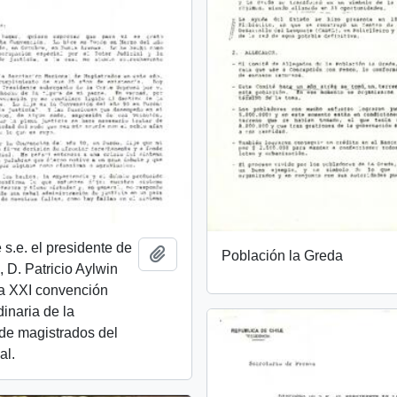
 s.e. el presidente de
Añadir al portapapeles
Población la Greda
, D. Patricio Aylwin
la XXI convención
dinaria de la
de magistrados del
al.