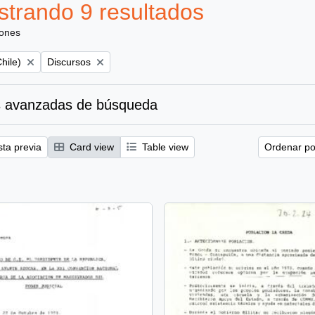
trando 9 resultados
iones
Remove filter:
hile)
Discursos
 avanzadas de búsqueda
sta previa
Card view
Table view
Ordenar por