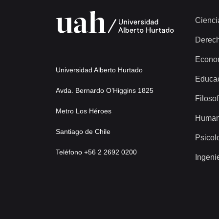
Cienci
Derec
Econo
Universidad Alberto Hurtado
Educa
Avda. Bernardo O’Higgins 1825
Filosof
Metro Los Héroes
Human
Santiago de Chile
Psicol
Teléfono +56 2 2692 0200
Ingeni