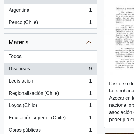
, 9 resultados
Argentina
1
, 1 resultados
Penco (Chile)
1
, 1 resultados
Materia
Todos
Discursos
9
, 9 resultados
Legislación
1
Discurso de
, 1 resultados
la república
Regionalización (Chile)
1
, 1 resultados
Azócar en 
nacional or
Leyes (Chile)
1
, 1 resultados
asociación 
Educación superior (Chile)
1
poder judici
, 1 resultados
Obras públicas
1
, 1 resultados