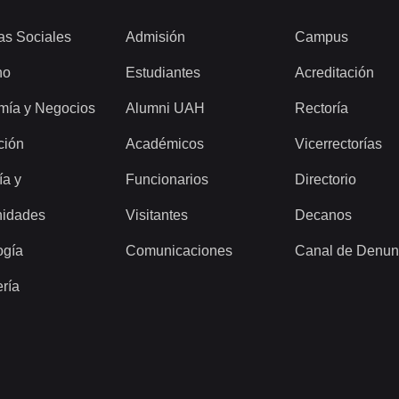
as Sociales
Admisión
Campus
ho
Estudiantes
Acreditación
mía y Negocios
Alumni UAH
Rectoría
ción
Académicos
Vicerrectorías
ía y
Funcionarios
Directorio
idades
Visitantes
Decanos
ogía
Comunicaciones
Canal de Denun
ería