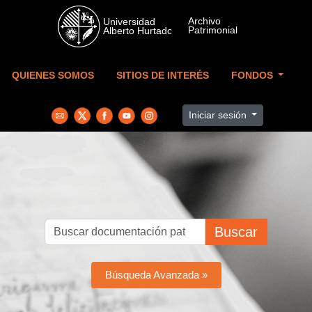
Skip to main content
QUIENES SOMOS
SITIOS DE INTERÉS
FONDOS
Iniciar sesión
Buscar
Búsqueda Avanzada »