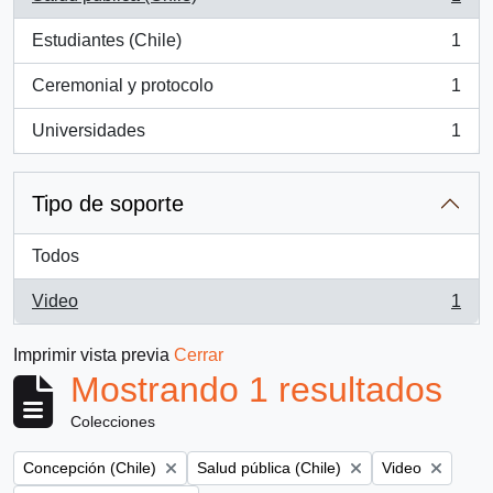
, 1 resultados
Estudiantes (Chile)
1
, 1 resultados
Ceremonial y protocolo
1
, 1 resultados
Universidades
1
, 1 resultados
Tipo de soporte
Todos
Video
1
, 1 resultados
Imprimir vista previa
Cerrar
Mostrando 1 resultados
Colecciones
Remove filter:
Remove filter:
Remove filter:
Concepción (Chile)
Salud pública (Chile)
Video