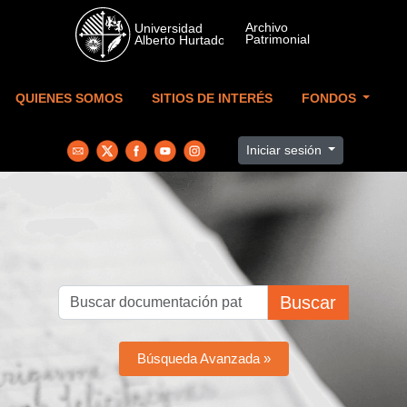
Skip to main content
QUIENES SOMOS
SITIOS DE INTERÉS
FONDOS
Iniciar sesión
Buscar
Búsqueda Avanzada »