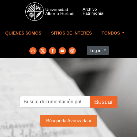
Skip to main content
QUIENES SOMOS
SITIOS DE INTERÉS
FONDOS
Log in
Buscar
Búsqueda Avanzada »