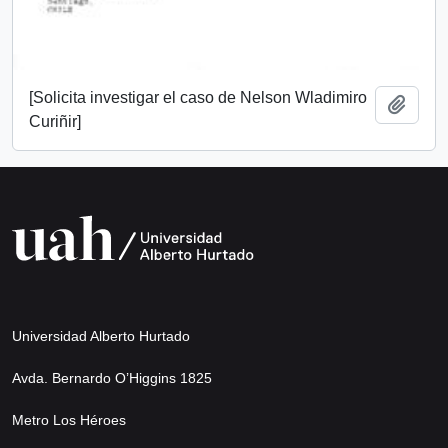
[Solicita investigar el caso de Nelson Wladimiro
Add t
Curiñir]
Universidad Alberto Hurtado
Avda. Bernardo O’Higgins 1825
Metro Los Héroes