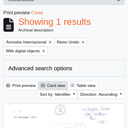
, 1 results
Print preview
Close
Showing 1 results
Archival description
Remove filter:
Remove filter:
Amnistía Internacional
Reino Unido
Remove filter:
With digital objects
Advanced search options
Print preview
Card view
Table view
Sort by: Identifier
Direction: Ascending