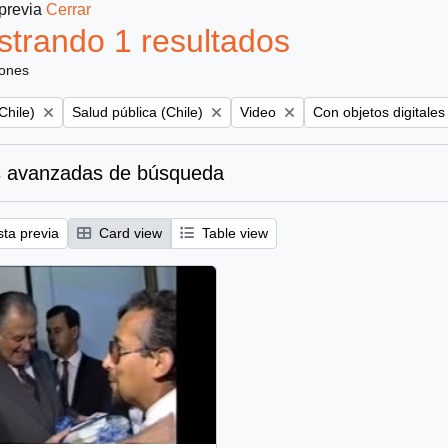
 previa
Cerrar
trando 1 resultados
iones
Remove filter:
Remove filter:
Remove filter:
Chile)
Salud pública (Chile)
Video
Con objetos digitales
 avanzadas de búsqueda
sta previa
Card view
Table view