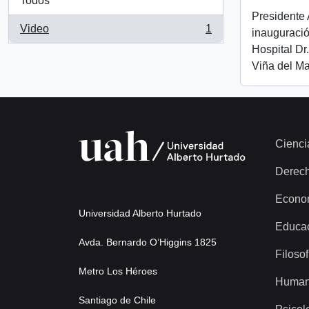
Todos
Presidente 
Video
1
inauguració
, 1 resultados
Hospital Dr
Viña del Ma
Cienci
Derec
Econo
Universidad Alberto Hurtado
Educa
Avda. Bernardo O’Higgins 1825
Filosof
Metro Los Héroes
Human
Santiago de Chile