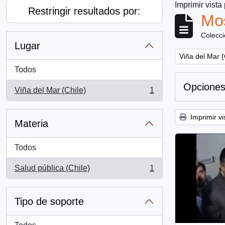
Imprimir vista
Restringir resultados por:
Mos
Colecc
Lugar
Remove filter:
Viña del Mar (
Todos
Opciones
Viña del Mar (Chile)
1
, 1 resultados
Imprimir vi
Materia
Todos
Salud pública (Chile)
1
, 1 resultados
Tipo de soporte