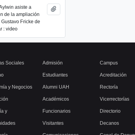
Aylwin asiste a
Añadir al portapapeles
n de la ampliación
. Gustavo Fricke de
r : video
as Sociales
Admisión
Campus
ho
Estudiantes
Acreditación
mía y Negocios
Alumni UAH
Rectoría
ción
Académicos
Vicerrectorías
ía y
Funcionarios
Directorio
idades
Visitantes
Decanos