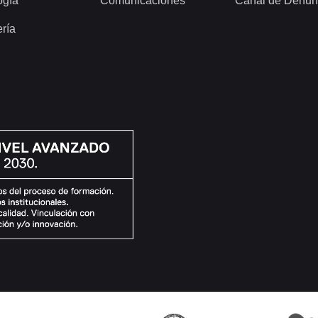
ogía
Comunicaciones
Canal de Denun
ería