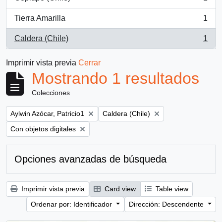
, 1 resultados
Tierra Amarilla
1
, 1 resultados
Caldera (Chile)
1
, 1 resultados
Imprimir vista previa
Cerrar
Mostrando 1 resultados
Colecciones
Remove filter:
Remove filter:
Aylwin Azócar, Patricio1
Caldera (Chile)
Remove filter:
Con objetos digitales
Opciones avanzadas de búsqueda
Imprimir vista previa
Card view
Table view
Ordenar por: Identificador
Dirección: Descendente