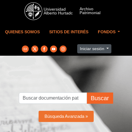
Skip to main content
QUIENES SOMOS
SITIOS DE INTERÉS
FONDOS
Iniciar sesión
Buscar
Búsqueda Avanzada »