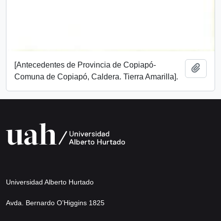
[Antecedentes de Provincia de Copiapó-
Añadi
Comuna de Copiapó, Caldera. Tierra Amarilla].
Universidad Alberto Hurtado
Avda. Bernardo O’Higgins 1825