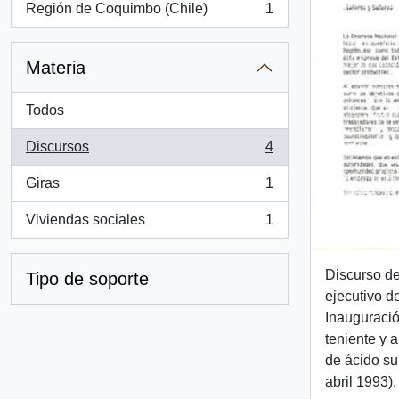
Región de Coquimbo (Chile)
1
, 1 resultados
Materia
Todos
Discursos
4
, 4 resultados
Giras
1
, 1 resultados
Viviendas sociales
1
, 1 resultados
Discurso de
Tipo de soporte
ejecutivo d
Inauguració
teniente y 
de ácido su
abril 1993).