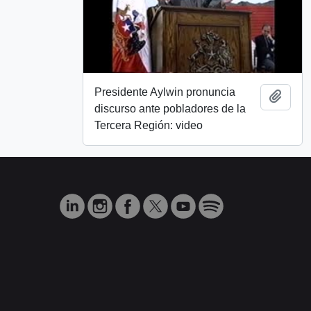
Presidente Aylwin pronuncia
Añadi
discurso ante pobladores de la
Tercera Región: video