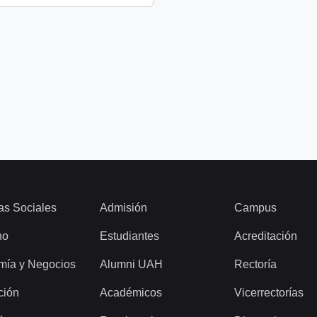
as Sociales
Admisión
Campus
ho
Estudiantes
Acreditación
mía y Negocios
Alumni UAH
Rectoría
ción
Académicos
Vicerrectorías