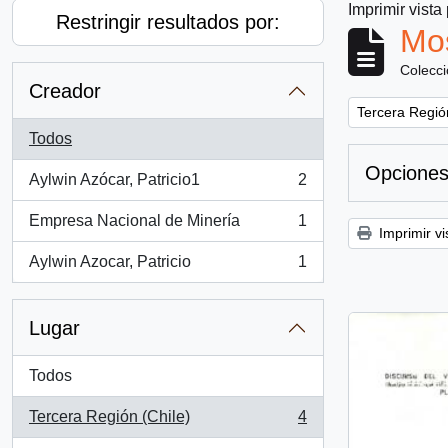
Imprimir vista
Restringir resultados por:
Mos
Colecc
Creador
Remove filter:
Tercera Región
Todos
Opciones
Aylwin Azócar, Patricio1
2
, 2 resultados
Empresa Nacional de Minería
1
, 1 resultados
Imprimir vi
Aylwin Azocar, Patricio
1
, 1 resultados
Lugar
Todos
Tercera Región (Chile)
4
, 4 resultados