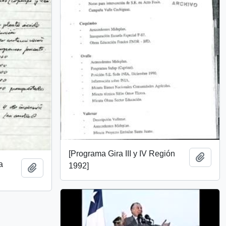
[Programa Gira III y IV Región
Añadi
a
1992]
Añadir al portapapeles