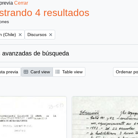
 previa
Cerrar
trando 4 resultados
iones
Remove filter:
 (Chile)
Discursos
 avanzadas de búsqueda
sta previa
Card view
Table view
Ordenar por