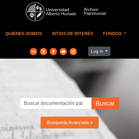
Skip to main content
QUIENES SOMOS
SITIOS DE INTERÉS
FONDOS
Log in
Buscar
Búsqueda Avanzada »