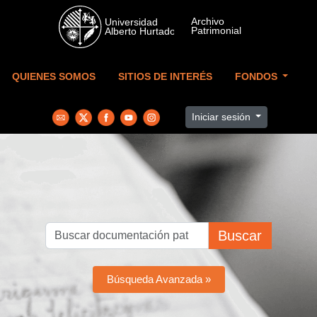
Skip to main content
QUIENES SOMOS
SITIOS DE INTERÉS
FONDOS
Iniciar sesión
Buscar
Búsqueda Avanzada »