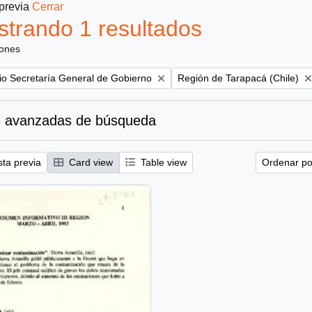
 previa
Cerrar
trando 1 resultados
iones
Remove filter:
rio Secretaría General de Gobierno
Región de Tarapacá (Chile)
 avanzadas de búsqueda
sta previa
Card view
Table view
Ordenar por