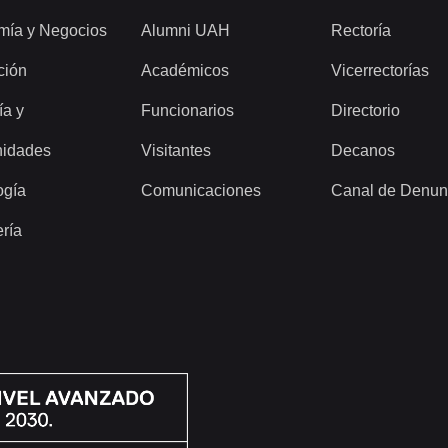
mía y Negocios
Alumni UAH
Rectoría
ción
Académicos
Vicerrectorías
ía y
Funcionarios
Directorio
idades
Visitantes
Decanos
ogía
Comunicaciones
Canal de Denun
ería