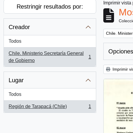
Imprimir vista
Restringir resultados por:
Mos
Colecc
Creador
Remove filter:
Chile. Ministe
Todos
Opciones
Chile. Ministerio Secretaría General
1
, 1 resultados
de Gobierno
Imprimir vi
Lugar
Todos
Región de Tarapacá (Chile)
1
, 1 resultados