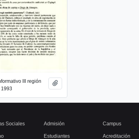
ormativo III región
Añadir al portapapeles
l 1993
as Sociales
Admisión
Campus
ho
Estudiantes
Acreditación