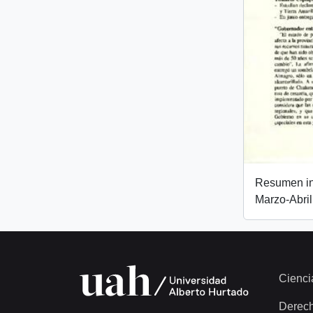
Resumen inf
Marzo-Abri
Cienci
Derec