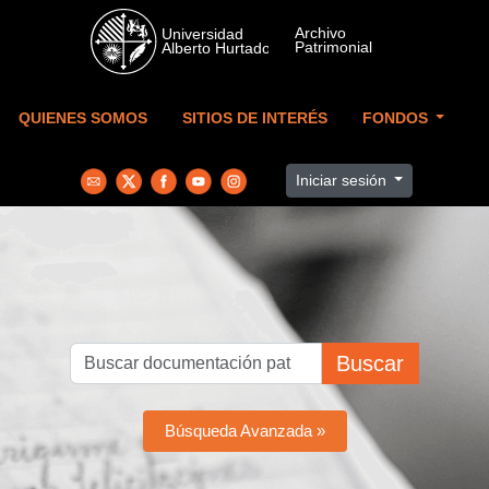
Skip to main content
QUIENES SOMOS
SITIOS DE INTERÉS
FONDOS
Iniciar sesión
Buscar
Búsqueda Avanzada »