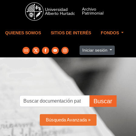
Skip to main content
QUIENES SOMOS
SITIOS DE INTERÉS
FONDOS
Iniciar sesión
Buscar
Búsqueda Avanzada »