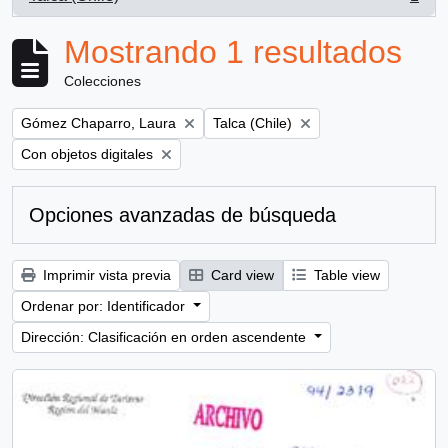
, 1 resultados
Mostrando 1 resultados
Colecciones
Remove filter:
Remove filter:
Gómez Chaparro, Laura
Talca (Chile)
Remove filter:
Con objetos digitales
Opciones avanzadas de búsqueda
Imprimir vista previa
Card view
Table view
Ordenar por: Identificador
Dirección: Clasificación en orden ascendente