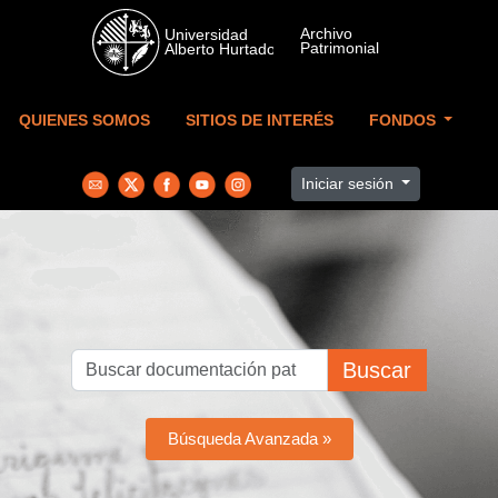
Skip to main content
QUIENES SOMOS
SITIOS DE INTERÉS
FONDOS
Iniciar sesión
Buscar
Búsqueda Avanzada »