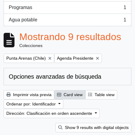
Programas
1
, 1 resultados
Agua potable
1
, 1 resultados
Mostrando 9 resultados
Colecciones
Remove filter:
Remove filter:
Punta Arenas (Chile)
Agenda Presidente
Opciones avanzadas de búsqueda
Imprimir vista previa
Card view
Table view
Ordenar por: Identificador
Dirección: Clasificación en orden ascendente
Show 9 results with digital objects