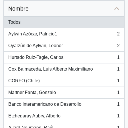
Nombre
Todos
Aylwin Azócar, Patricio1
2
, 2 resultados
Oyarzún de Aylwin, Leonor
2
, 2 resultados
Hurtado Ruiz-Tagle, Carlos
1
, 1 resultados
Cox Balmaceda, Luis Alberto Maximiliano
1
, 1 resultados
CORFO (Chile)
1
, 1 resultados
Martner Fanta, Gonzalo
1
, 1 resultados
Banco Interamericano de Desarrollo
1
, 1 resultados
Etchegaray Aubry, Alberto
1
, 1 resultados
Allard Neumann, Raúl
1