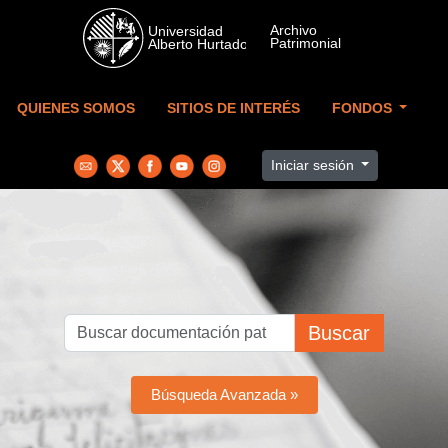
Skip to main content
QUIENES SOMOS
SITIOS DE INTERÉS
FONDOS
Iniciar sesión
Buscar
Búsqueda Avanzada »