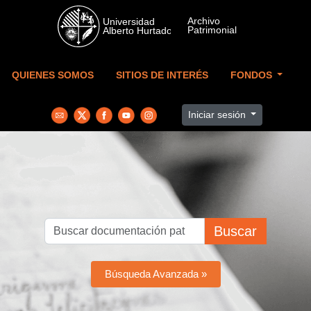
Skip to main content
QUIENES SOMOS
SITIOS DE INTERÉS
FONDOS
Iniciar sesión
Buscar
Búsqueda Avanzada »