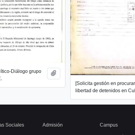
ítico-Diálogo grupo
Añadir al portapapeles
.
[Solicita gestión en procurar
libertad de detenidos en Cu
as Sociales
Admisión
Campus