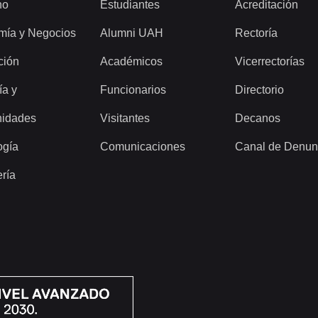
ho
Estudiantes
Acreditación
mía y Negocios
Alumni UAH
Rectoría
ción
Académicos
Vicerrectorías
ía y
Funcionarios
Directorio
idades
Visitantes
Decanos
ogía
Comunicaciones
Canal de Denun
ería