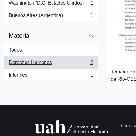
Washington (D.C, Estados Unidos)
1
, 1 resultados
Buenos Aires (Argentina)
1
, 1 resultados
Materia
Todos
Derechos Humanos
2
, 2 resultados
Temario Pol
Informes
1
, 1 resultados
de Río-CEE
Cienci