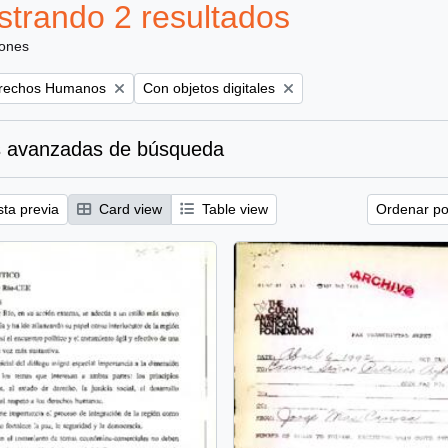
trando 2 resultados
iones
ove filter:
Remove filter:
rechos Humanos
Con objetos digitales
 avanzadas de búsqueda
sta previa
Card view
Table view
Ordenar por