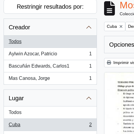
Mos
Restringir resultados por:
Colecc
Remove filter:
Rem
Creador
Cuba
De
Todos
Opciones
Aylwin Azocar, Patricio
1
, 1 resultados
Imprimir vi
Bascuñán Edwards, Carlos1
1
, 1 resultados
Mas Canosa, Jorge
1
, 1 resultados
Lugar
Todos
Cuba
2
, 2 resultados