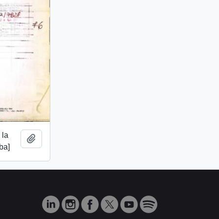
 la
Añadir al portapapeles
ba]