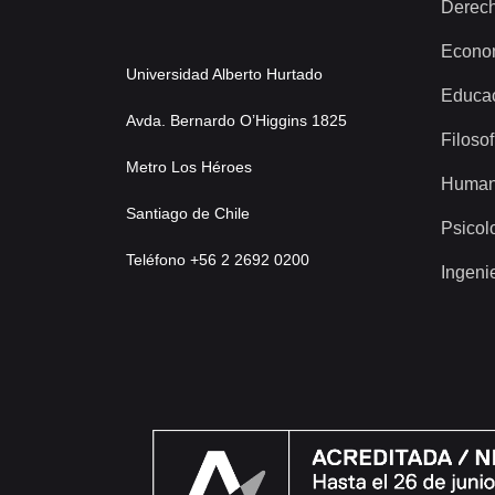
Derec
Econo
Universidad Alberto Hurtado
Educa
Avda. Bernardo O’Higgins 1825
Filosof
Metro Los Héroes
Human
Santiago de Chile
Psicol
Teléfono +56 2 2692 0200
Ingeni