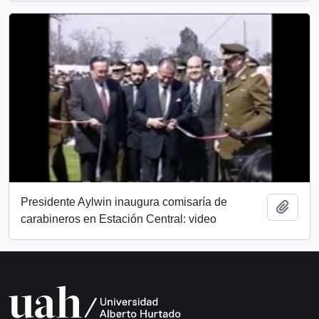
Presidente Aylwin inaugura comisaría de
Añadi
carabineros en Estación Central: video