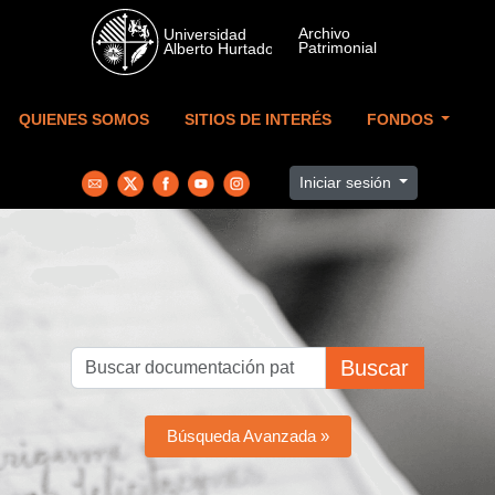
Skip to main content
QUIENES SOMOS
SITIOS DE INTERÉS
FONDOS
Iniciar sesión
Buscar
Búsqueda Avanzada »