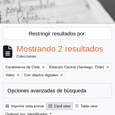
Restringir resultados por:
Mostrando 2 resultados
Colecciones
Remove filter:
Remove filter:
Carabineros de Chile
Estación Central (Santiago, Chile)
Remove filter:
Remove filter:
Video
Con objetos digitales
Opciones avanzadas de búsqueda
Imprimir vista previa
Card view
Table view
Ordenar por: Identificador