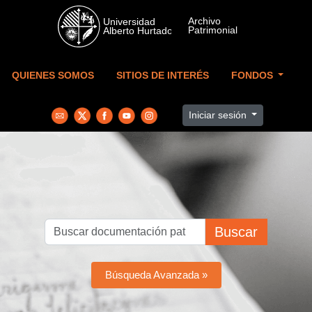
Skip to main content
QUIENES SOMOS
SITIOS DE INTERÉS
FONDOS
Iniciar sesión
Buscar
Búsqueda Avanzada »