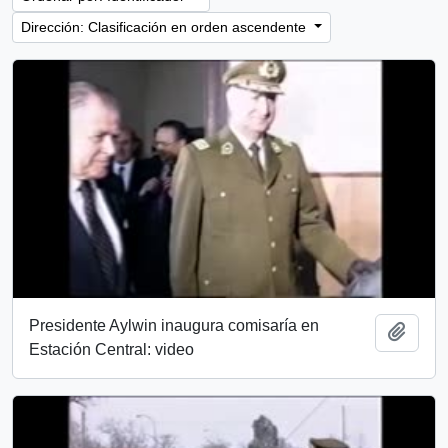
Dirección: Clasificación en orden ascendente
Presidente Aylwin inaugura comisaría en
Añadi
Estación Central: video