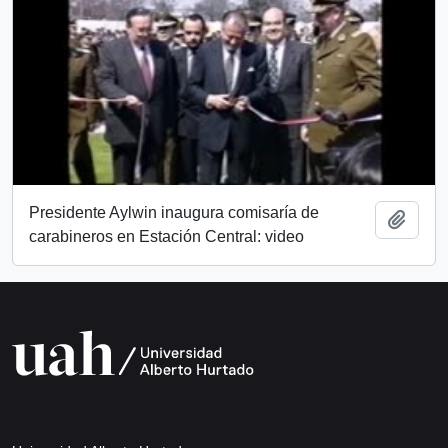
Presidente Aylwin inaugura comisaría de
Añadi
carabineros en Estación Central: video